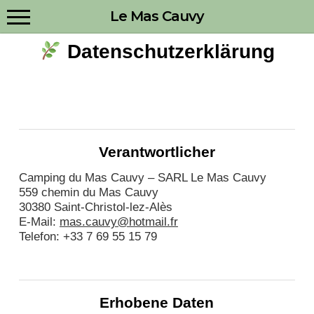
Menu
Skip
Le Mas Cauvy
to
main
content
Datenschutzerklärung
Verantwortlicher
Camping du Mas Cauvy – SARL Le Mas Cauvy
559 chemin du Mas Cauvy
30380 Saint-Christol-lez-Alès
E-Mail:
mas.cauvy@hotmail.fr
Telefon: +33 7 69 55 15 79
Erhobene Daten